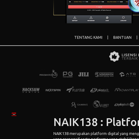
TENTANG KAMI
|
BANTUAN
|
NAIK138 : Platf
NAIK138
merupakan platform digital yang meng
yang responsif serta performa yang stabil Deng