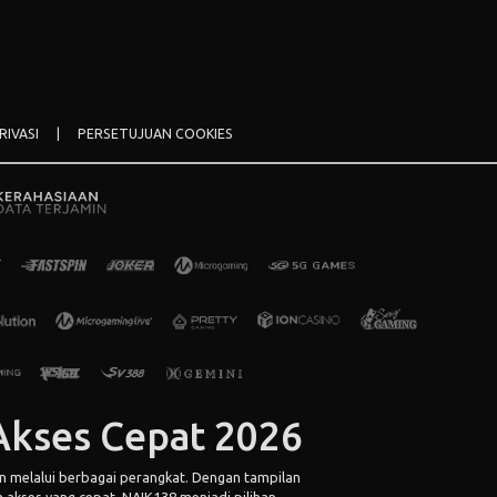
RIVASI
|
PERSETUJUAN COOKIES
Akses Cepat 2026
 melalui berbagai perangkat. Dengan tampilan
a akses yang cepat,
NAIK138
menjadi pilihan