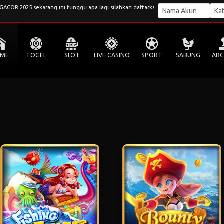
OR 2025 sekarang ini tunggu apa lagi silahkan daftarkan dan mainkan di situs TERGA
ME
TOGEL
SLOT
LIVE CASINO
SPORT
SABUNG
ARC