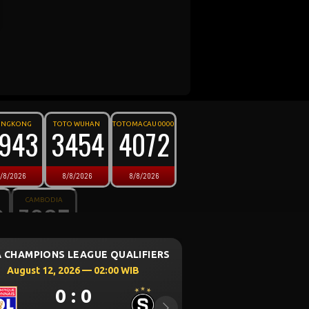
ONGKONG
TOTO WUHAN
TOTOMACAU 0000
943
3454
4072
/8/2026
8/8/2026
8/8/2026
CAMBODIA
9
7635
8/8/2026
GUE QUALIFIERS
UEFA CHAMPIONS LEAGUE QUALIFIERS
— 02:00 WIB
August 12, 2026 — 01:30 WIB
0
0 : 0