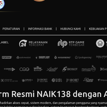
PERATURAN
|
INFORMASI BANK
|
HUBUNGI KAMI
|
KEBIJAKAN P
orm Resmi NAIK138 dengan 
hadirkan akses cepat, sistem modern, dan pengalaman pengguna yang nyaman
an koleksi permainan paling lengkap, sistem keamanan berstandar tinggi, sert