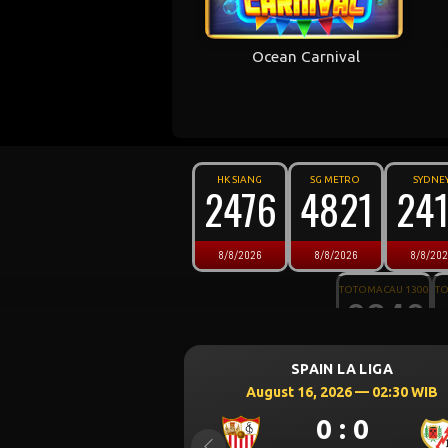
Ocean Carnival
HK SIANG
SG METRO
SYDNE
2476
4821
24
8/8/2026
8/8/2026
8/8/20
TOTOMACAU 1300
T
0342
8/8/2026
SPAIN LA LIGA
August 16, 2026 — 02:30 WIB
0 : 0